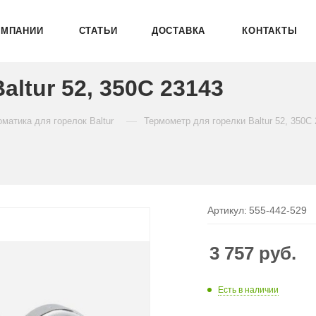
ОМПАНИИ
СТАТЬИ
ДОСТАВКА
КОНТАКТЫ
ltur 52, 350С 23143
—
матика для горелок Baltur
Термометр для горелки Baltur 52, 350С
Артикул:
555-442-529
3 757
руб.
Есть в наличии