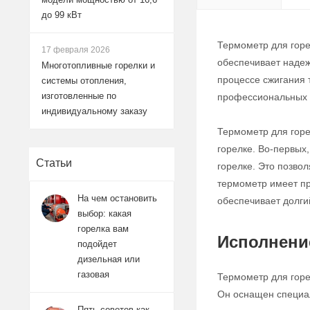
до 99 кВт
Термометр для горе
17 февраля 2026
обеспечивает надеж
Многотопливные горелки и
процессе сжигания 
системы отопления,
изготовленные по
профессиональных 
индивидуальному заказу
Термометр для горе
горелке. Во-первых
Статьи
горелке. Это позво
термометр имеет пр
На чем остановить
обеспечивает долги
выбор: какая
горелка вам
Исполнени
подойдет
дизельная или
газовая
Термометр для горе
Он оснащен специал
Пять советов как