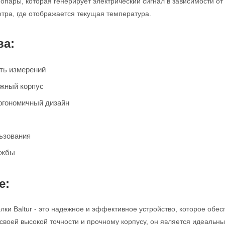
опары, которая генерирует электрический сигнал в зависимости от
тра, где отображается текущая температура.
ва:
ть измерений
жный корпус
ргономичный дизайн
ьзования
ужбы
е:
лки Baltur - это надежное и эффективное устройство, которое обе
 своей высокой точности и прочному корпусу, он является идеал