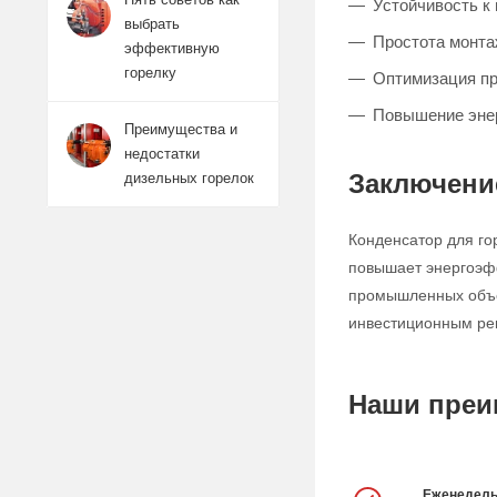
Устойчивость к
выбрать
Простота монтаж
эффективную
горелку
Оптимизация пр
Повышение энер
Преимущества и
недостатки
Заключени
дизельных горелок
Конденсатор для го
повышает энергоэфф
промышленных объек
инвестиционным ре
Наши преи
Еженедель