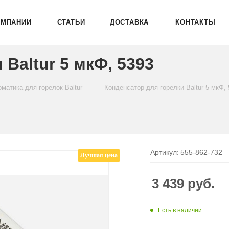
ОМПАНИИ
СТАТЬИ
ДОСТАВКА
КОНТАКТЫ
Baltur 5 мкФ, 5393
—
матика для горелок Baltur
Конденсатор для горелки Baltur 5 мкФ,
Артикул:
555-862-732
Лучшая цена
3 439
руб.
Есть в наличии