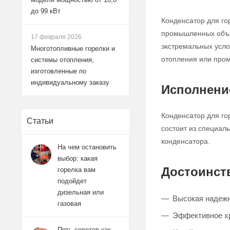
до 99 кВт
Конденсатор для го
промышленных объек
17 февраля 2026
экстремальных усло
Многотопливные горелки и
отопления или про
системы отопления,
изготовленные по
индивидуальному заказу
Исполнени
Конденсатор для го
Статьи
состоит из специаль
конденсатора.
На чем остановить
выбор: какая
Достоинст
горелка вам
подойдет
дизельная или
Высокая надежн
газовая
Эффективное хр
Пять советов как